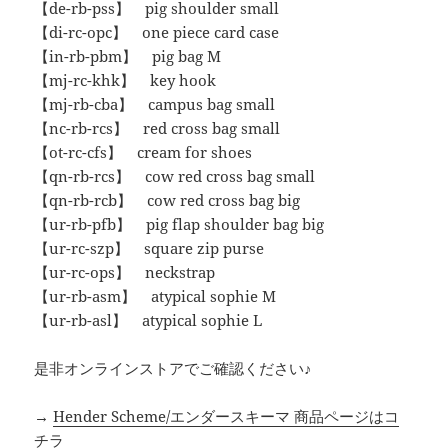
【de-rb-pss】 pig shoulder small
【di-rc-opc】 one piece card case
【in-rb-pbm】 pig bag M
【mj-rc-khk】 key hook
【mj-rb-cba】 campus bag small
【nc-rb-rcs】 red cross bag small
【ot-rc-cfs】 cream for shoes
【qn-rb-rcs】 cow red cross bag small
【qn-rb-rcb】 cow red cross bag big
【ur-rb-pfb】 pig flap shoulder bag big
【ur-rc-szp】 square zip purse
【ur-rc-ops】 neckstrap
【ur-rb-asm】 atypical sophie M
【ur-rb-asl】 atypical sophie L
是非オンラインストアでご確認ください♪
→
Hender Scheme/エンダースキーマ 商品ページはコ
チラ