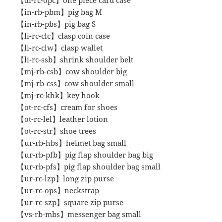
【in-rb-pbm】pig bag M
【in-rb-pbs】pig bag S
【li-rc-clc】clasp coin case
【li-rc-clw】clasp wallet
【li-rc-ssb】shrink shoulder belt
【mj-rb-csb】cow shoulder big
【mj-rb-css】cow shoulder small
【mj-rc-khk】key hook
【ot-rc-cfs】cream for shoes
【ot-rc-lel】leather lotion
【ot-rc-str】shoe trees
【ur-rb-hbs】helmet bag small
【ur-rb-pfb】pig flap shoulder bag big
【ur-rb-pfs】pig flap shoulder bag small
【ur-rc-lzp】long zip purse
【ur-rc-ops】neckstrap
【ur-rc-szp】square zip purse
【vs-rb-mbs】messenger bag small