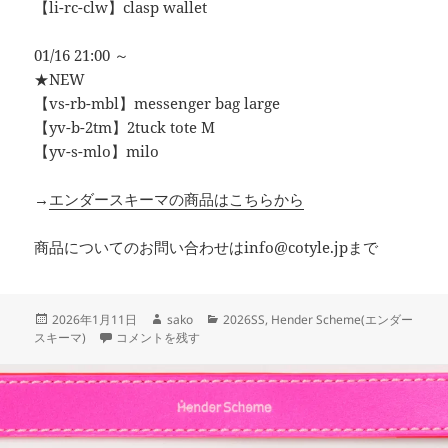
【li-rc-clw】clasp wallet
01/16 21:00 ～
★NEW
【vs-rb-mbl】messenger bag large
【yv-b-2tm】2tuck tote M
【yv-s-mlo】milo
→
エンダースキーマの商品はこちらから
商品についてのお問い合わせはinfo@cotyle.jpまで
投
作
カ
2026年1月11日
sako
2026SS
,
Hender Scheme(エンダー
稿
エンダースキーマ 26WS 入荷と販売開始のお知らせ に
成
テ
スキーマ)
コメントを残す
日:
者
ゴ
リ
ー