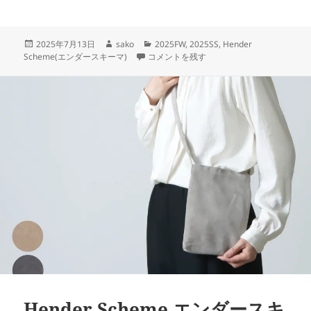
投
作
カ
2025年7月13日
sako
2025FW
,
2025SS
,
Hender
稿
成
Hender Scheme (エンダースキーマ) 入
テ
Scheme(エンダースキーマ)
コメントを残す
日:
者
ゴ
リ
ー
Hender Scheme エンダースキ