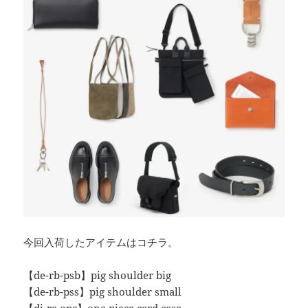
今回入荷したアイテムはコチラ。
【de-rb-psb】pig shoulder big
【de-rb-pss】pig shoulder small
【di-rc-opc】one piece card case