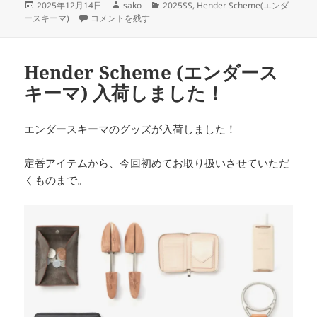
投
作
カ
2025年12月14日
sako
2025SS
,
Hender Scheme(エンダ
稿
Hender Scheme の新作 Highlightシリーズ に
成
テ
ースキーマ)
コメントを残す
日:
者
ゴ
リ
ー
Hender Scheme (エンダース
キーマ) 入荷しました！
エンダースキーマのグッズが入荷しました！
定番アイテムから、今回初めてお取り扱いさせていただ
くものまで。