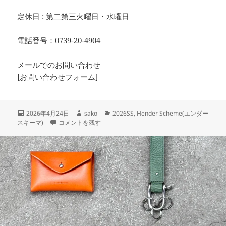
定休日 : 第二第三火曜日・水曜日
電話番号：0739-20-4904
メールでのお問い合わせ
[お問い合わせフォーム]
投
作
カ
2026年4月24日
sako
2026SS
,
Hender Scheme(エンダー
稿
Hender Scheme × NEW ERA 『HS 9TWENTY』 に
成
テ
スキーマ)
コメントを残す
日:
者
ゴ
リ
ー