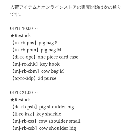
入荷アイテムとオンラインストアの販売開始は次の通り
です。
01/11 10:00 ～
★Restock
【in-rb-pbs】pig bag S
【in-rb-pbm】pig bag M
【di-rc-opc】one piece card case
【mj-rc-khk】key hook
【mj-rb-cbm】cow bag M
【tq-rc-3dp】3d purse
01/12 21:00 ～
★Restock
【de-rb-psb】pig shoulder big
【li-rc-ksk】key shackle
【mj-rb-css】cow shoulder small
【mj-rb-csb】cow shoulder big