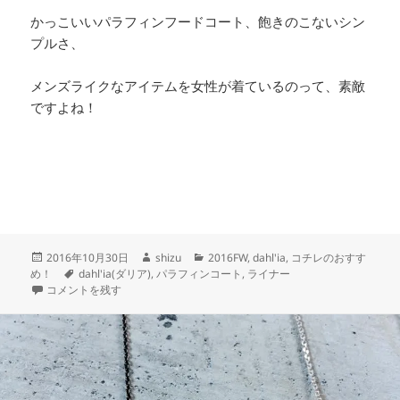
かっこいいパラフィンフードコート、飽きのこないシン
プルさ、
メンズライクなアイテムを女性が着ているのって、素敵
ですよね！
投
作
カ
2016年10月30日
shizu
2016FW
,
dahl'ia
,
コチレのおすす
稿
タ
成
テ
め！
dahl'ia(ダリア)
,
パラフィンコート
,
ライナー
日:
dahl’ia パラフィンフードコート に
グ
者
ゴ
コメントを残す
リ
ー