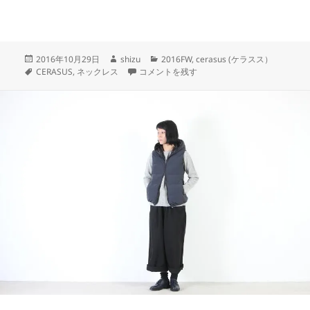
投
作
カ
2016年10月29日
shizu
2016FW
,
cerasus (ケラスス）
稿
タ
成
CERASUS に
テ
CERASUS
,
ネックレス
コメントを残す
日:
グ
者
ゴ
リ
ー