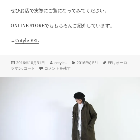
ぜひお店で実際にご覧になってみてください。
ONLINE STOREでももちろんご紹介しています。
→
Cotyle EEL
投
作
カ
タ
2016年10月31日
cotyle--
2016FW
,
EEL
EEL
,
オーロ
稿
EEL Auroraman Coat W に
成
テ
グ
ラマン
,
コート
コメントを残す
日:
者
ゴ
リ
ー