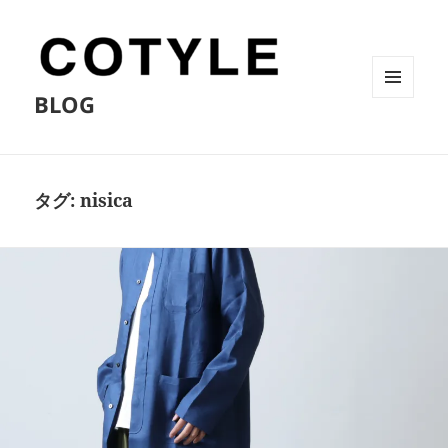
BLOG
メニュ
ーとウ
ィジェ
ット
タグ:
nisica