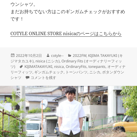
ウンシャツ。
まだお持ちでない方はこのギンガムチェックがおすすめ
です！
COTYLE ONLINE STORE nisicaのページはこちらから
投
作
カ
2022年10月2日
cotyle--
2022FW
,
KIJIMA TAKAYUKI (キ
稿
成
テ
ジマタカユキ)
,
nisica (ニシカ)
,
Ordinary Fits (オーディナリーフィッ
日:
タ
者
ゴ
ツ)
KIJIMATAKAYUKI
,
nisica
,
OrdinaryFits
,
tonepants
,
オーディナ
グ
リ
リーフィッツ
,
ギンガムチェック
,
トーンパンツ
,
ニシカ
,
ボタンダウン
【nisica】と言えば、なギンガム。 に
ー
シャツ
コメントを残す