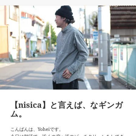
リ
ー
【nisica】と言えば、なギンガ
ム。
こんばんは、Yoheiです。