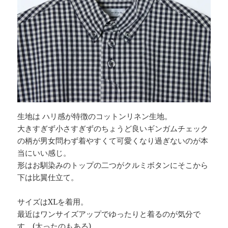
生地は ハリ感が特徴のコットンリネン生地。
大きすぎず小さすぎずのちょうど良いギンガムチェック
の柄が男女問わず着やすくて可愛くなり過ぎないのが本
当にいい感じ。
形はお馴染みのトップの二つがクルミボタンにそこから
下は比翼仕立て。
サイズはXLを着用。
最近はワンサイズアップでゆったりと着るのが気分で
す。(太ったのもある)