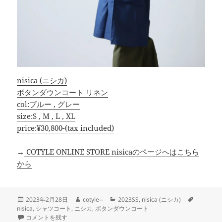
nisica (ニシカ)
ボタンダウンコート リネン
col:ブルー , グレー
size:S , M , L , XL
price:¥30,800-(tax included)
→
COTYLE ONLINE STORE nisicaのページへはこちら
から
投
作
カ
タ
2023年2月28日
cotyle--
2023SS
,
nisica (ニシカ)
稿
成
テ
グ
nisica
,
シャツコート
,
ニシカ
,
ボタンダウンコート
日:
リネンを羽織る春コート【nisica】 に
者
ゴ
コメントを残す