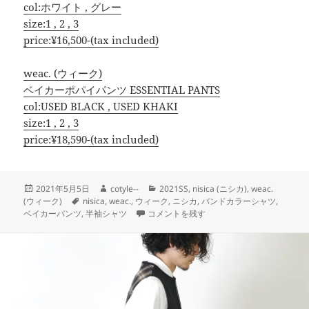
col:ホワイト , グレー
size:1 , 2 , 3
price:¥16,500-(tax included)
weac. (ウィーク)
ベイカーポパイパンツ ESSENTIAL PANTS
col:USED BLACK , USED KHAKI
size:1 , 2 , 3
price:¥18,590-(tax included)
投
作
カ
2021年5月5日
cotyle--
2021SS
,
nisica (ニシカ)
,
weac.
稿
タ
成
テ
(ウィーク)
nisica
,
weac.
,
ウィーク
,
ニシカ
,
バンドカラーシャツ
,
日:
グ
者
COTYLEの原点!?nisica×ベイカー【nisica×w
ゴ
ベイカーパンツ
,
半袖シャツ
コメントを残す
リ
ー