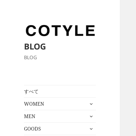
BLOG
BLOG
すべて
サ
WOMEN
ブ
サ
メ
MEN
ブ
ニ
サ
メ
GOODS
ュ
ブ
ニ