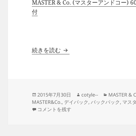
MASTER & Co. (マスターアンドコー) 60
付
MASTER & Co. (マスターア
続きを読む
投
作
カ
2015年7月30日
cotyle--
MASTER &
稿
成
テ
MASTER&Co.
,
デイパック
,
バックパック
,
マス
日:
MASTER & Co. (マスターアンドコー) 60/40 
者
ゴ
コメントを残す
リ
ー