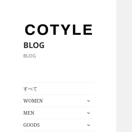
BLOG
BLOG
すべて
サ
WOMEN
ブ
サ
メ
MEN
ブ
ニ
サ
メ
GOODS
ュ
ブ
ニ