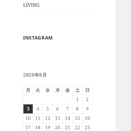
ー
メ
LIVING
ュ
を
ニ
ー
展
ュ
を
開
ー
展
を
開
INSTAGRAM
展
開
2026年8月
月
火
水
木
金
土
日
1
2
3
4
5
6
7
8
9
10
11
12
13
14
15
16
17
18
19
20
21
22
23