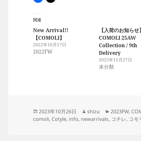
関連
New Arrival!!
【入荷のお知らせ
【COMOLI】
COMOLI 25AW
2022年10月17日
Collection / 9th
2022FW
Delivery
2025年11月27日
未分類
投
作
カ
2023年10月26日
shizu
2023FW
,
CO
稿
成
テ
comoli
,
Cotyle
,
info
,
newarrivals
,
コチレ
,
コモ
日:
者
ゴ
リ