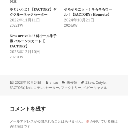
関連
冬といえば！【FACTORY】ヤ
そろそろニット！そろそろウー
ククルーネックセーター
ル！【FACTORY / Honnete】
2022年11月11日
2024年10月21日
2022FW
2024AW
New arrivals !! 綿ウール朱子
織 バルーンスカート【
FACTORY】
2023年12月10日
2023FW
投
作
カ
タ
2023年10月24日
shizu
未分類
23aw
,
Cotyle
,
稿
成
テ
グ
FACTORY
,
knit
,
コチレ
,
セーター
,
ファクトリー
,
ベビーキャメル
日:
者
ゴ
リ
ー
コメントを残す
メールアドレスが公開されることはありません。
※
が付いている欄は
必須項目です