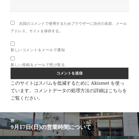
次回のコメントで使用するためブラウザーに自分の名前、メール
アドレス、サイトを保存する。
新しいコメントをメールで通知
新しい投稿をメールで受け取る
このサイトはスパムを低減するために Akismet を使っ
ています。
コメントデータの処理方法の詳細はこちらを
ご覧ください
。
投
前
稿
9月17日(日)の営業時間について
前
ナ
の
ビ