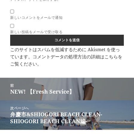
新しいコメントをメールで通知
新しい投稿をメールで受け取る
このサイトはスパムを低減するために Akismet を使っ
ています。
コメントデータの処理方法の詳細はこちらを
ご覧ください
。
投
前
稿
NEW! 【Fresh Service】
前
ナ
の
ビ
投
次ページへ
ゲ
稿:
弁慶市&SHIOGORI BEACH CLEAN-
次
ー
SHIOGORI BEACH CLEAN編-
の
シ
投
ョ