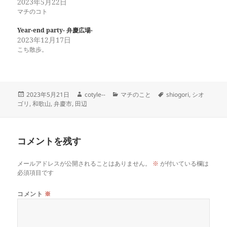
2023年5月22日
マチのコト
Year-end party- 弁慶広場-
2023年12月17日
こち散歩。
投
作
カ
タ
2023年5月21日
cotyle--
マチのこと
shiogori
,
シオ
稿
成
テ
グ
ゴリ
,
和歌山
,
弁慶市
,
田辺
日:
者
ゴ
リ
ー
コメントを残す
メールアドレスが公開されることはありません。
※
が付いている欄は
必須項目です
コメント
※