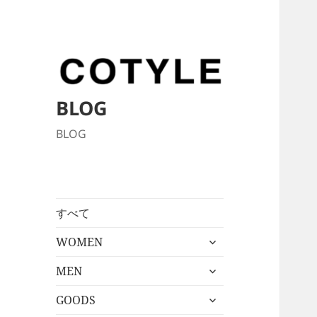
BLOG
BLOG
すべて
サ
WOMEN
ブ
サ
メ
MEN
ブ
ニ
サ
メ
GOODS
ュ
ブ
ニ