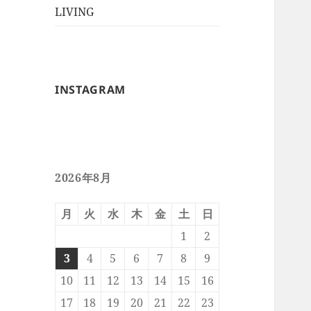
ー
メ
LIVING
ュ
を
ニ
ー
展
ュ
を
開
ー
展
を
開
INSTAGRAM
展
開
2026年8月
月
火
水
木
金
土
日
1
2
3
4
5
6
7
8
9
10
11
12
13
14
15
16
17
18
19
20
21
22
23