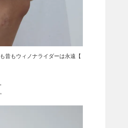
も昔もウィノナライダーは永遠【
意。
。