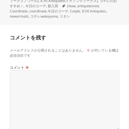
稿
成
テ
ィークスノワール)
,
ICHI Antiquites(イチアンティークス)
,
コチレのお
日:
者
ゴ
タ
すすめ！
,
今日のコーデ
,
新入荷
24aw
,
antiquitesnoir
,
リ
グ
Coordinate
,
coordinate.今日のコーデ
,
Cotyle
,
ICHI Antiquites
,
ー
newarrivals
,
コチレwakayama
,
リネン
コメントを残す
メールアドレスが公開されることはありません。
※
が付いている欄は
必須項目です
コメント
※