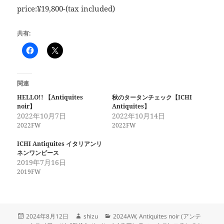
price:¥19,800-(tax included)
共有:
関連
HELLO!! 【Antiquites
秋のタータンチェック【ICHI
noir】
Antiquites】
2022年10月7日
2022年10月14日
2022FW
2022FW
ICHI Antiquites イタリアンリ
ネンワンピース
2019年7月16日
2019FW
投
作
カ
2024年8月12日
shizu
2024AW
,
Antiquites noir (アンテ