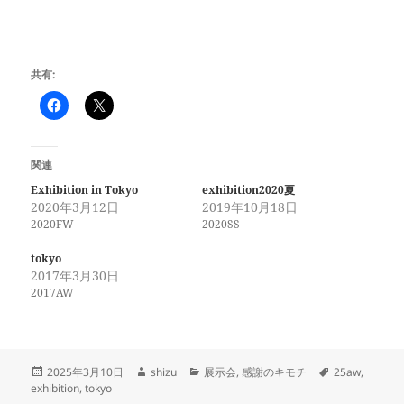
共有:
関連
Exhibition in Tokyo
exhibition2020夏
2020年3月12日
2019年10月18日
2020FW
2020SS
tokyo
2017年3月30日
2017AW
投
作
カ
タ
2025年3月10日
shizu
展示会
,
感謝のキモチ
25aw
,
稿
成
テ
グ
exhibition
,
tokyo
日:
者
ゴ