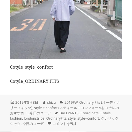
Cotyle_style+confort
Cotyle_ORDINARY FITS
投
作
カ
2019年8月8日
shizu
2019FW
,
Ordinary Fits (オーディナ
稿
成
テ
リーフィッツ)
,
style + confort (スティールエコンフォール)
,
コチレの
日:
者
タ
ゴ
おすすめ！
,
今日のコーデ
BALLPANTS
,
Coordinate
,
Cotyle
,
グ
リ
fashion
,
londonstripe
,
OrdinaryFits
,
style
,
style+confort
,
クレリック
秋もさわやかにstyle+confort クレリックシャツ 
ー
シャツ
,
今日のコーデ
コメントを残す