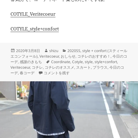
COTYLE_Veritecoeur
COTYLE_style+confort
投
作
カ
2020年3月8日
shizu
2020SS
,
style + confort (スティール
稿
成
テ
エコンフォール)
,
Veritecoeur
,
おしらせ
,
コチレのおすすめ！
,
今日のコ
日:
者
タ
ゴ
ーデ
,
感謝のきもち
Coordinate
,
Cotyle
,
style
,
style+confort
,
グ
リ
Veritecoeur
,
コチレ
,
コチレのオススメ
,
スカート
,
ブラウス
,
今日のコ
春の雨のち晴れコーデ に
ー
ーデ
,
春コーデ
コメントを残す