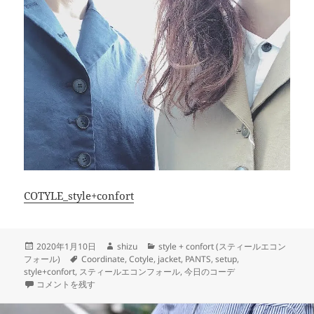
COTYLE_style+confort
投
作
カ
2020年1月10日
shizu
style + confort (スティールエコン
稿
タ
成
テ
フォール)
Coordinate
,
Cotyle
,
jacket
,
PANTS
,
setup
,
日:
グ
者
ゴ
style+confort
,
スティールエコンフォール
,
今日のコーデ
セットアップを楽しむ！style+confort に
リ
コメントを残す
ー