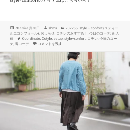
style+comfortのアイテムはこちらから！
投
作
カ
2022年1月28日
shizu
2022SS
,
style + confort (スティー
稿
成
テ
ルエコンフォール)
,
おしらせ
,
コチレのおすすめ！
,
今日のコーデ
,
新入
日:
タ
者
ゴ
荷
Coordinate
,
Cotyle
,
setup
,
style+confort
,
コチレ
,
今日のコー
グ
春のセットアップ【style+confort】 に
リ
デ
,
春コーデ
コメントを残す
ー