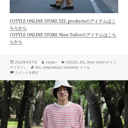
COTYLE ONLINE STORE EEL productsのアイテムはこ
ちらから
COTYLE ONLINE STORE Nine Tailorのアイテムはこち
らから
投
作
カ
2022年6月7日
cotyle--
2022SS
,
EEL
,
Nine Tailor (ナイン
稿
タ
成
テ
テイラー）
EEL
,
eelproducts
,
ninetailor
,
イール
日:
ゆるっとアースなスタイリング【EEL products】 に
グ
者
ゴ
コメントを残す
リ
ー