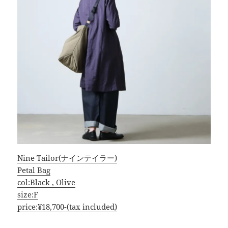
Nine Tailor(ナインテイラー)
Petal Bag
col:Black , Olive
size:F
price:¥18,700-(tax included)