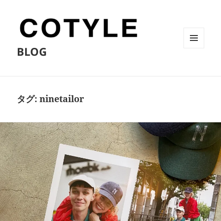
BLOG
メニュ
ーとウ
ィジェ
ット
タグ:
ninetailor