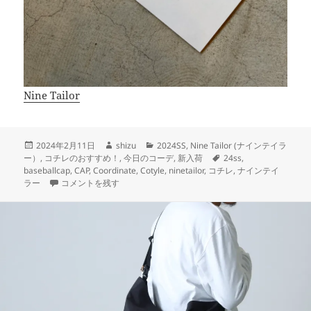
Nine Tailor
投
作
カ
2024年2月11日
shizu
2024SS
,
Nine Tailor (ナインテイラ
稿
成
テ
タ
ー）
,
コチレのおすすめ！
,
今日のコーデ
,
新入荷
24ss
,
日:
者
ゴ
グ
baseballcap
,
CAP
,
Coordinate
,
Cotyle
,
ninetailor
,
コチレ
,
ナインテイ
春のスタイリングに【Nine Tailor】 に
リ
ラー
コメントを残す
ー