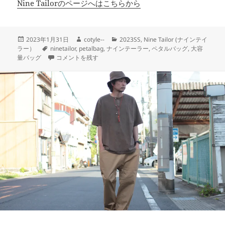
Nine Tailorのページへはこちらから
投
作
カ
2023年1月31日
cotyle--
2023SS
,
Nine Tailor (ナインテイ
稿
タ
成
テ
ラー）
ninetailor
,
petalbag
,
ナインテーラー
,
ペタルバッグ
,
大容
日:
グ
帽子ブランドのモードなバッグ【Nine Tailor】 に
者
ゴ
量バッグ
コメントを残す
リ
ー