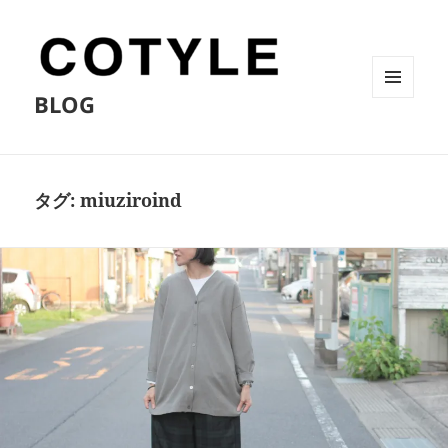
BLOG
メニュ
ーとウ
ィジェ
ット
タグ:
miuziroind