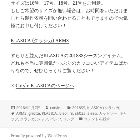
サイズは16号、17号、18号、21号をご用意。
もしご希望のサイズが無い場合は、お時間をいただけま
したら製作依頼を問い合わせることもできますのでお気
軽にお申し付けください！
KLASICA (クラシカ) ARMS
ずらりと並んだKLASICAの2018SSシーズンアイテム。
どれも本当に雰囲気たっぷりのカッコいいアイテムばか
りなので、ぜひじっくりご覧ください！
>>
Cotyle KLASICAのページへ
投
作
カ
2018年1月7日
cotyle--
2018SS
,
KLASICA (クラシカ)
稿
タ
成
テ
ARMS
,
griotte
,
KLASICA
,
lvisor
,
rn
,
sh023
,
sleep
,
カットソー
,
キャ
日:
グ
者
ゴ
2018スタート！KLASICAの新
ップ
,
クラシカ
,
シャツ
,
パンツ
,
リング
コメントを残す
リ
ー
Proudly powered by WordPress