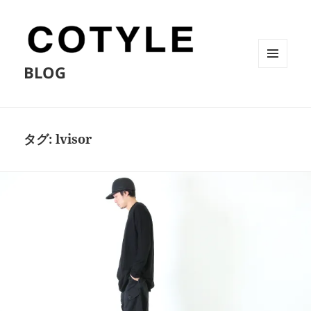
BLOG
メニュ
ーとウ
ィジェ
ット
タグ:
lvisor