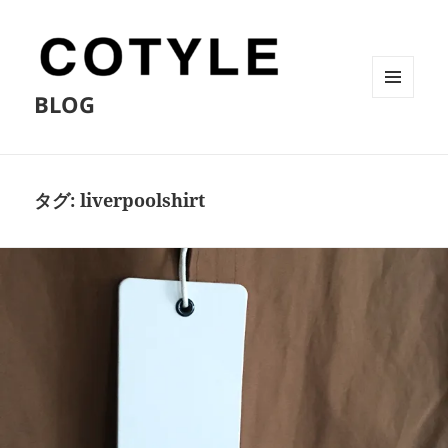
BLOG
メニュ
ーとウ
ィジェ
ット
タグ:
liverpoolshirt