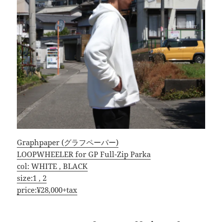
Graphpaper (グラフペーパー)
LOOPWHEELER for GP Full-Zip Parka
col: WHITE , BLACK
size:1 , 2
price:¥28,000+tax