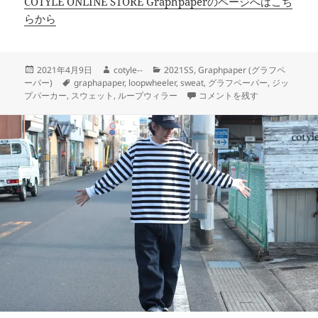
COTYLE ONLINE STORE Graphpaperのページへはこち
らから
投
作
カ
2021年4月9日
cotyle--
2021SS
,
Graphpaper (グラフペ
稿
タ
成
テ
ーパー)
graphapaper
,
loopwheeler
,
sweat
,
グラフペーパー
,
ジッ
日:
グ
者
ゴ
今シーズンも登場！LOOPWHEE
プパーカー
,
スウェット
,
ループウィラー
コメントを残す
リ
ー