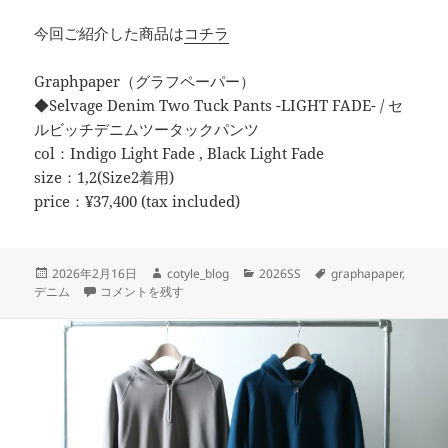
今回ご紹介した商品は
コチラ
Graphpaper（グラフペーパー）
◆Selvage Denim Two Tuck Pants -LIGHT FADE- / セ
ルビッチデニムツータックパンツ
col：Indigo Light Fade , Black Light Fade
size：1,2(Size2着用)
price：¥37,400 (tax included)
投
作
カ
タ
2026年2月16日
cotyle_blog
2026SS
graphapaper
,
稿
1本持っておきたいデニム に
成
テ
グ
デニム
コメントを残す
日:
者
ゴ
リ
ー