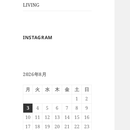
ー
メ
LIVING
ュ
を
ニ
ー
展
ュ
を
開
ー
展
を
開
INSTAGRAM
展
開
2026年8月
月
火
水
木
金
土
日
1
2
3
4
5
6
7
8
9
10
11
12
13
14
15
16
17
18
19
20
21
22
23