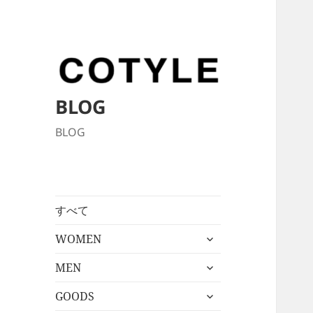
BLOG
BLOG
すべて
サ
WOMEN
ブ
サ
メ
MEN
ブ
ニ
サ
メ
GOODS
ュ
ブ
ニ