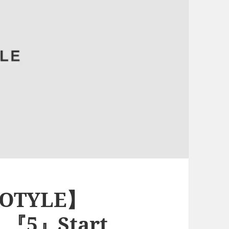
COTYLE】
』『5』Start