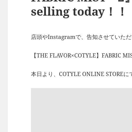
selling today！
店頭やInstagramで、告知させてい
【THE FLAVOR×COTYLE】FABRIC M
本日より、COTYLE ONLINE STO