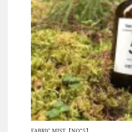
FABRIC MIST【NO”5】