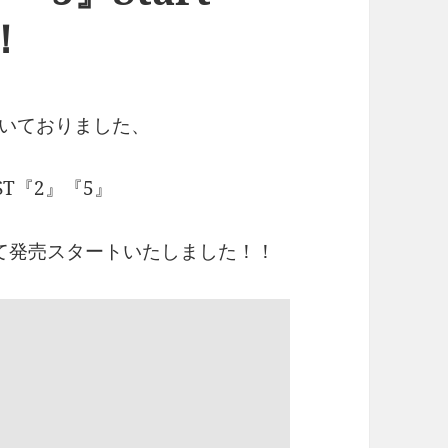
！！
ただいておりました、
IST『2』『5』
REにて発売スタートいたしました！！