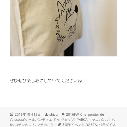
ぜひぜひ楽しみにしていてくださいね！
投
作
カ
2016年10月15日
shizu
2016FW
,
Charpentier de
稿
成
テ
Vaisseau(シャルパンティエ ドゥ ヴェッソ)
,
YAECA （ヤエカ)
,
おしら
日:
者
タ
ゴ
せ
,
コチレのコト
,
マチのこと
3周年イベント
,
YAECA
,
パラダイス