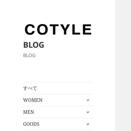
BLOG
BLOG
すべて
サ
WOMEN
ブ
サ
メ
MEN
ブ
ニ
サ
メ
GOODS
ュ
ブ
ニ