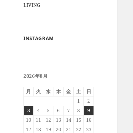
ー
メ
LIVING
ュ
を
ニ
ー
展
ュ
を
開
ー
展
を
開
INSTAGRAM
展
開
2026年8月
月
火
水
木
金
土
日
1
2
3
4
5
6
7
8
9
10
11
12
13
14
15
16
17
18
19
20
21
22
23