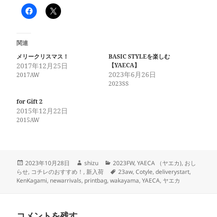
関連
メリークリスマス！
BASIC STYLEを楽しむ
2017年12月25日
【YAECA】
2023年6月26日
2017AW
2023SS
for Gift 2
2015年12月22日
2015AW
投
作
カ
2023年10月28日
shizu
2023FW
,
YAECA （ヤエカ)
,
おし
稿
成
テ
タ
らせ
,
コチレのおすすめ！
,
新入荷
23aw
,
Cotyle
,
deliverystart
,
日:
者
ゴ
グ
KenKagami
,
newarrivals
,
printbag
,
wakayama
,
YAECA
,
ヤエカ
リ
ー
コメントを残す