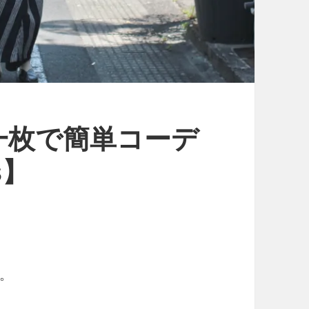
一枚で簡単コーデ
s】
。