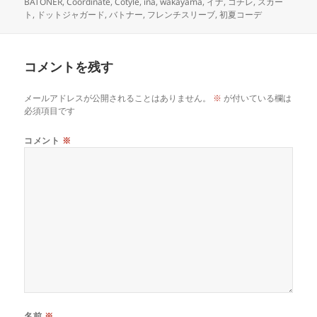
日:
者
ゴ
グ
BATONER
,
Coordinate
,
Cotyle
,
ina
,
wakayama
,
イナ
,
コチレ
,
スカー
リ
ト
,
ドットジャガード
,
バトナー
,
フレンチスリーブ
,
初夏コーデ
ー
コメントを残す
メールアドレスが公開されることはありません。
※
が付いている欄は
必須項目です
コメント
※
名前
※