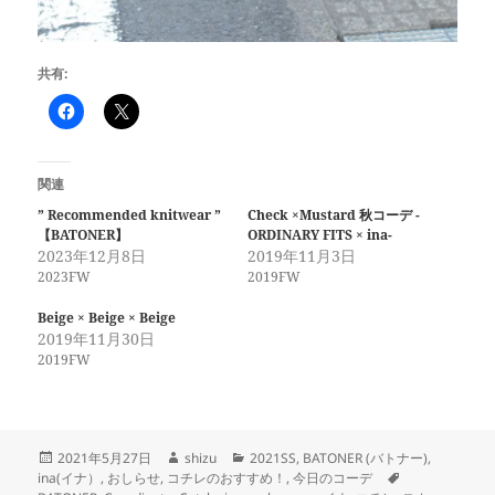
共有:
関連
” Recommended knitwear ”
Check ×Mustard 秋コーデ -
【BATONER】
ORDINARY FITS × ina-
2023年12月8日
2019年11月3日
2023FW
2019FW
Beige × Beige × Beige
2019年11月30日
2019FW
投
作
カ
2021年5月27日
shizu
2021SS
,
BATONER (バトナー)
,
稿
成
テ
タ
ina(イナ）
,
おしらせ
,
コチレのおすすめ！
,
今日のコーデ