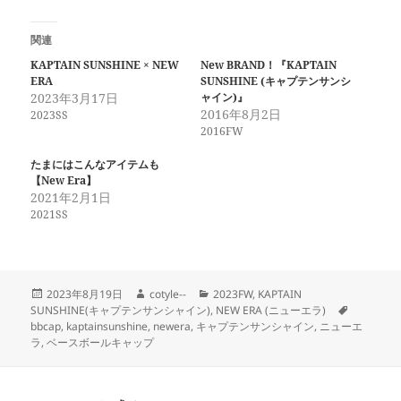
関連
KAPTAIN SUNSHINE × NEW
New BRAND！『KAPTAIN
ERA
SUNSHINE (キャプテンサンシ
2023年3月17日
ャイン)』
2016年8月2日
2023SS
2016FW
たまにはこんなアイテムも
【New Era】
2021年2月1日
2021SS
投
作
カ
2023年8月19日
cotyle--
2023FW
,
KAPTAIN
稿
成
テ
タ
SUNSHINE(キャプテンサンシャイン)
,
NEW ERA (ニューエラ)
日:
者
ゴ
グ
bbcap
,
kaptainsunshine
,
newera
,
キャプテンサンシャイン
,
ニューエ
リ
ラ
,
ベースボールキャップ
ー