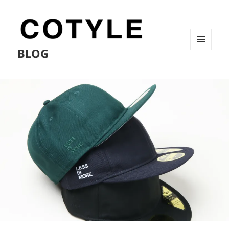
BLOG
メニュ
ーとウ
ィジェ
ット