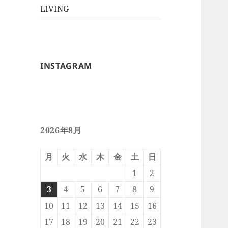
ー
メ
LIVING
ュ
を
ニ
ー
展
ュ
を
開
ー
展
を
開
INSTAGRAM
展
開
2026年8月
月
火
水
木
金
土
日
1
2
3
4
5
6
7
8
9
10
11
12
13
14
15
16
17
18
19
20
21
22
23