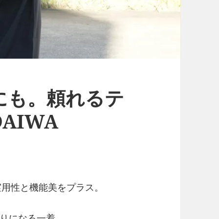
にも。頼れるテ
AIWA
実用性と機能美をプラス。
りになる一着。