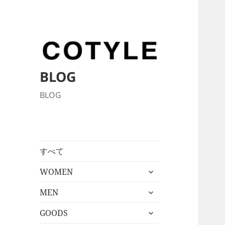
BLOG
BLOG
すべて
サ
WOMEN
ブ
サ
メ
MEN
ブ
ニ
サ
メ
GOODS
ュ
ブ
ニ