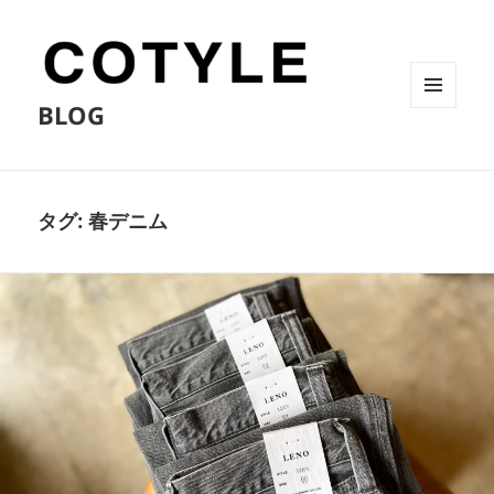
BLOG
メニュ
ーとウ
ィジェ
ット
タグ:
春デニム