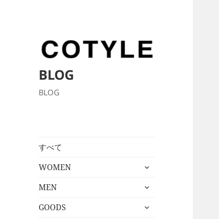
BLOG
BLOG
すべて
サ
WOMEN
ブ
サ
メ
MEN
ブ
ニ
サ
メ
GOODS
ュ
ブ
ニ