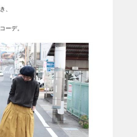
き、
コーデ。