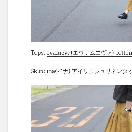
Tops:
evameva(エヴァムエヴァ) cotton wo
Skirt:
ina(イナ) アイリッシュリネン