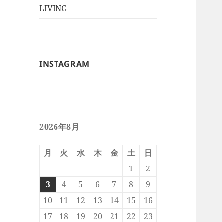
ー
メ
LIVING
ュ
を
ニ
ー
展
ュ
を
開
ー
展
を
開
INSTAGRAM
展
開
2026年8月
月
火
水
木
金
土
日
1
2
3
4
5
6
7
8
9
10
11
12
13
14
15
16
17
18
19
20
21
22
23