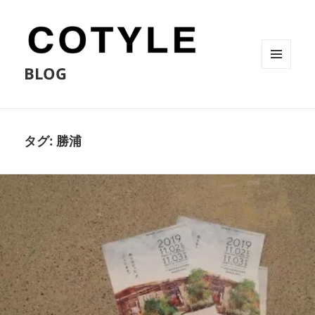
BLOG
メニュ
ーとウ
ィジェ
ット
タグ:
勝浦