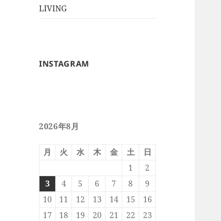
ー
メ
LIVING
ュ
を
ニ
ー
展
ュ
を
開
ー
展
を
開
INSTAGRAM
展
開
2026年8月
月
火
水
木
金
土
日
1
2
3
4
5
6
7
8
9
10
11
12
13
14
15
16
17
18
19
20
21
22
23