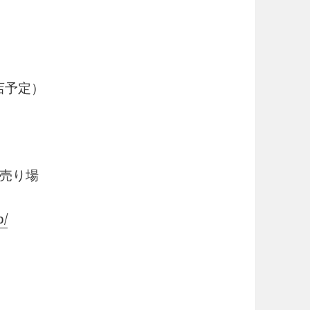
le出店予定）
売り場
p/