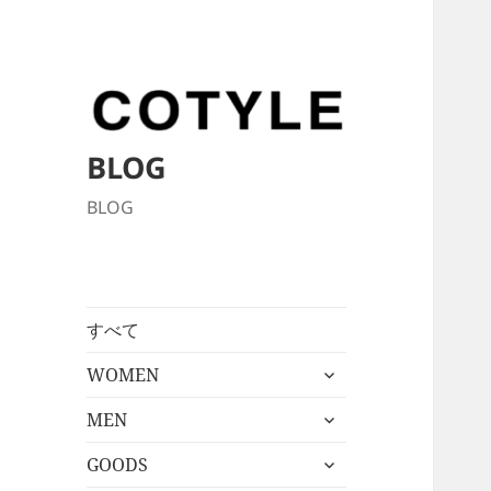
BLOG
BLOG
すべて
サ
WOMEN
ブ
サ
メ
MEN
ブ
ニ
サ
メ
GOODS
ュ
ブ
ニ