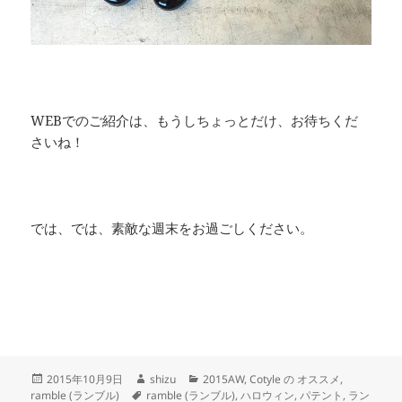
WEBでのご紹介は、もうしちょっとだけ、お待ちくだ
さいね！
では、では、素敵な週末をお過ごしください。
投
作
カ
2015年10月9日
shizu
2015AW
,
Cotyle の オススメ
,
稿
タ
成
テ
ramble (ランブル)
ramble (ランブル)
,
ハロウィン
,
パテント
,
ラン