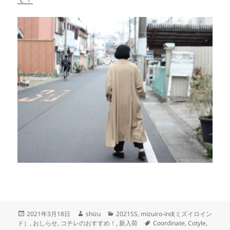
投
作
カ
2021年3月18日
shizu
2021SS
,
mizuiro-ind(ミズイロイン
稿
成
テ
タ
ド）
,
おしらせ
,
コチレのおすすめ！
,
新入荷
Coordinate
,
Cotyle
,