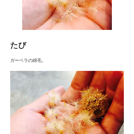
たび
ガーベラの綿毛。