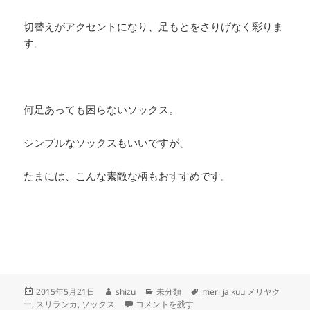
切替えがアクセントになり、足もとをさりげなく彩りま
す。
何足あっても困らないソックス。
シンプルなソックスもいいですが、
たまには、こんな素敵な柄もおすすめです。
投
作
カ
タ
2015年5月21日
shizu
未分類
meri ja kuu メリヤク
稿
成
たび に
テ
グ
ー
,
スリランカ
,
ソックス
コメントを残す