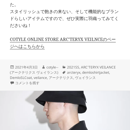
た。
スタイリッシュで飽きの来ない、そして機能的なブラン
ドらしいアイテムですので、ぜひ実際に羽織ってみてく
ださいね！
COTYLE ONLINE STORE ARC’TERYX VEILNCEのペー
ジへはこちらから
投
作
カ
2021年4月3日
cotyle--
2021SS
,
ARC'TERYX VEILANCE
稿
成
テ
タ
(アークテリクス ヴェイランス)
arcteryx
,
demloshirtjacket
,
日:
者
ゴ
グ
DemloSLCoat
,
veilance
,
アークテリクス
,
ヴェイランス
2021SSアイテムスタート！【ARC’TERYX VEILANCE】vol.2 に
リ
コメントを残す
ー