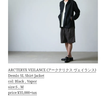
ARC’TERYX VEILANCE (アークテリクス ヴェイランス)
Demlo SL Shirt Jacket
col: Black , Vapor
size:S , M
price:¥35,000+tax