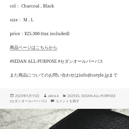
col： Charcoal , Black
size： M , L
price：¥25,300-(tax included)
商品ページはこちらから
#SEDAN ALL-PURPOSE #セダンオールパーパス
また商品についてのお問い合わせはinfo@cotyle.jpまで
投
作
カ
2025年5月15日
akira.k
2025SS
,
SEDAN ALL-PURPOSE
稿
成
快適スラックス【SEDAN ALL-PURPOSE】 に
テ
(セダンオールパーパス)
コメントを残す
日:
者
ゴ
リ
ー