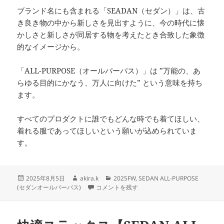
ブランド名にも含まれる「SEADAN（セダン）」は、古
き良き物の中から新しさを見出すように、今の時代に懐
かしさと新しさが同居する物を考えたとき合致した象徴
的なイメージから。
「ALL-PURPOSE（オールパーパス）」は ”万能の、あ
らゆる目的にかなう、万人に向けた” という意味を持ち
ます。
すべてのプロダクトに誰でもどんな時でも着てほしい、
着れる服であってほしいという願いが込められていま
す。
投
作
カ
2025年8月5日
akira.k
2025FW
,
SEDAN ALL-PURPOSE
稿
成
【スタッフの推し語り】SEDAN ALL-PURPO
テ
(セダンオールパーパス)
コメントを残す
日:
者
ゴ
リ
ー