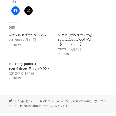
共有:
関連
コチレのメリークリスマス
シックでボリューミーな
2019年12月14日
roundaboutのスタイル
【roundabout】
2019FW
2021年5月1日
2021SS
Matching pants !! -
roundabout ラウンダバウト-
2018年6月24日
2018FW
投
作
カ
2025年5月17日
akira.k
2025SS
,
roundabout(ラウンダバ
稿
タ
成
テ
ウト)
roundabout（ラウンダバウト）
日:
グ
者
ゴ
リ